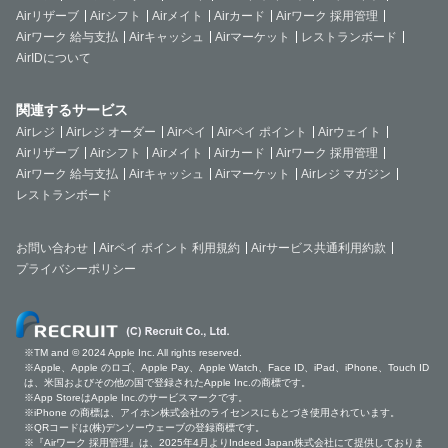
Airリザーブ
Airシフト
Airメイト
Airカード
Airワーク 採用管理
Airワーク 給与支払
Airキャッシュ
Airマーケット
レストランボード
AirIDについて
関連するサービス
Airレジ
Airレジ オーダー
Airペイ
Airペイ ポイント
Airウェイト
Airリザーブ
Airシフト
Airメイト
Airカード
Airワーク 採用管理
Airワーク 給与支払
Airキャッシュ
Airマーケット
Airレジ マガジン
レストランボード
お問い合わせ
Airペイ ポイント 利用規約
Airサービス共通利用約款
プライバシーポリシー
※TM and © 2024 Apple Inc. All rights reserved.
※Apple、Apple のロゴ、Apple Pay、Apple Watch、Face ID、iPad、iPhone、Touch ID
は、米国およびその他の国で登録されたApple Inc.の商標です。
※App StoreはApple Inc.のサービスマークです。
※iPhone の商標は、アイホン株式会社のライセンスにもとづき使用されています。
※QRコードは(株)デンソーウェーブの登録商標です。
※『Airワーク 採用管理』は、2025年4月よりIndeed Japan株式会社にて提供しておりま