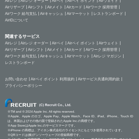
Airレジ
Airレジ オーダー
Airペイ
Airペイ ポイント
Airウェイト
Airリザーブ
Airシフト
Airメイト
Airカード
Airワーク 採用管理
Airワーク 給与支払
Airキャッシュ
Airマーケット
レストランボード
AirIDについて
関連するサービス
Airレジ
Airレジ オーダー
Airペイ
Airペイ ポイント
Airウェイト
Airリザーブ
Airシフト
Airメイト
Airカード
Airワーク 採用管理
Airワーク 給与支払
Airキャッシュ
Airマーケット
Airレジ マガジン
レストランボード
お問い合わせ
Airペイ ポイント 利用規約
Airサービス共通利用約款
プライバシーポリシー
※TM and © 2024 Apple Inc. All rights reserved.
※Apple、Apple のロゴ、Apple Pay、Apple Watch、Face ID、iPad、iPhone、Touch ID
は、米国およびその他の国で登録されたApple Inc.の商標です。
※App StoreはApple Inc.のサービスマークです。
※iPhone の商標は、アイホン株式会社のライセンスにもとづき使用されています。
※QRコードは(株)デンソーウェーブの登録商標です。