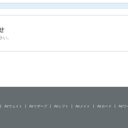
せ
さい。
Airウェイト
Airリザーブ
Airシフト
Airメイト
Airカード
Air