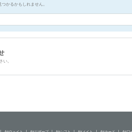
見つかるかもしれません。
せ
さい。
Airウェイト
Airリザーブ
Airシフト
Airメイト
Airカード
Air