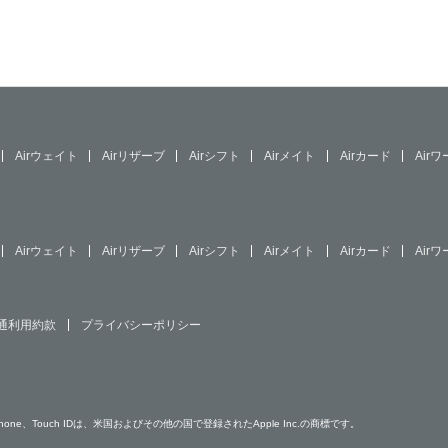
Airウェイト
Airリザーブ
Airシフト
Airメイト
Airカード
Air
Airウェイト
Airリザーブ
Airシフト
Airメイト
Airカード
Air
共通利用約款
プライバシーポリシー
Pad、iPhone、Touch IDは、米国およびその他の国で登録されたApple Inc.の商標です。