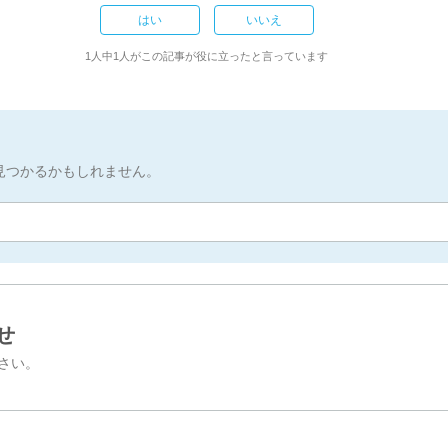
はい
いいえ
1人中1人がこの記事が役に立ったと言っています
見つかるかもしれません。
せ
さい。