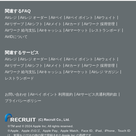
関連するFAQ
Airレジ
Airレジ オーダー
Airペイ
Airペイ ポイント
Airウェイト
Airリザーブ
Airシフト
Airメイト
Airカード
Airワーク 採用管理
Airワーク 給与支払
Airキャッシュ
Airマーケット
レストランボード
AirIDについて
関連するサービス
Airレジ
Airレジ オーダー
Airペイ
Airペイ ポイント
Airウェイト
Airリザーブ
Airシフト
Airメイト
Airカード
Airワーク 採用管理
Airワーク 給与支払
Airキャッシュ
Airマーケット
Airレジ マガジン
レストランボード
お問い合わせ
Airペイ ポイント 利用規約
Airサービス共通利用約款
プライバシーポリシー
※TM and © 2024 Apple Inc. All rights reserved.
※Apple、Apple のロゴ、Apple Pay、Apple Watch、Face ID、iPad、iPhone、Touch ID
は、米国およびその他の国で登録されたApple Inc.の商標です。